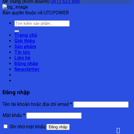
Mr Trung
(Kinh doanh)
0813 633 888
Bản quyền thuộc về UTCPOWER
Tìm
kiếm:
Trang chủ
Giới thiệu
Sản phẩm
Tin tức
Liên hệ
Đăng nhập
Newsletter
Đăng nhập
Tên tài khoản hoặc địa chỉ email
*
Mật khẩu
*
Ghi nhớ mật khẩu
Đăng nhập