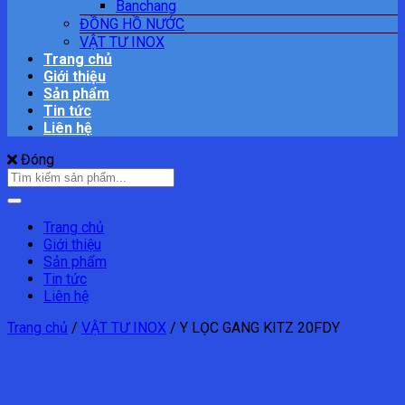
Banchang
ĐỒNG HỒ NƯỚC
VẬT TƯ INOX
Trang chủ
Giới thiệu
Sản phẩm
Tin tức
Liên hệ
Đóng
Tìm
kiếm:
Trang chủ
Giới thiệu
Sản phẩm
Tin tức
Liên hệ
Trang chủ
/
VẬT TƯ INOX
/
Y LỌC GANG KITZ 20FDY