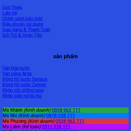
Giới Thiệu
Liên hệ
Chính sách bảo mật
Điều khoản sử dụng
Giao hàng & Thanh Toán
Đổi Trả & Hoàn Tiền
sản phẩm
Van búa nước
Van cổng Arita
Đồng hồ nước Sensus
Đồng hồ nước Zenner
Khớp nối chống rung
Khớp giãn nở bù trừ
Ms Khánh
(Kinh doanh)
0838 963 111
Ms Nhi
(Kinh doanh)
0818 338 111
Ms Phương
(Kinh doanh)
0938 963 111
Ms Liêm
(Kế toán)
0911 338 111