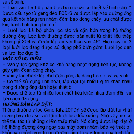
và vệ sinh.
– Thân van: Là bộ phận bọc bên ngoài có thiết kế hình chữ Y.
Được cấu tạo từ gang dẻo FCD-S và được lắp vào đường ống
qua kết nối bằng ren nhằm đảm bảo dòng chảy lưu chất được
kín, tránh tình trạng bị rò rỉ.
– Lưới lọc: Là bộ phận lọc rác và cặn bẩn trong hệ thống
đường ống. Lọc lưới thường được sản xuất từ chất liệu thép
không gỉ 304 và được lắp so với thân van 45°. Hiện nay có 2
loại lưới lọc đang được sử dụng phổ biến gồm: Lưới lọc đan
và lưới lọc đục lỗ.
MỘT SỐ ƯU ĐIỂM:
– Van y lọc gang kitz có khả năng hoạt động liên tục, không
gây gián đoạn dòng chảy.
– Van y lọc được lắp đặt đơn giản, dễ dàng bảo trì và vệ sinh.
– Có thể sử dụng linh hoạt, lắp đặt tại nhiều vị trí khác nhau
trong đường ống dẫn hoặc thiết bị.
– Được chế tạo từ nhiều loại chất liệu khác nhau đem đến sự
lựa chọn đa dạng.
HƯỚNG DẪN LẮP ĐẶT:
Thông thường y lọc Gang Kitz 20FDY sẽ được lắp đặt tại vị trí
ngang hay dọc so với tấm lưới lọc dốc xuống. Nhờ vậy, nó có
thể thu rác từ những điểm thấp nhất. Nó cũng được lắp đặt ở
hệ thống đường ống ngay sau máy bơm nhằm bảo vệ thiết bị
khỏi các mảnh vụn trong đường ống. Lưu ý trong quá trình lắp