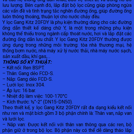
lưu lượng. Bên cạnh đó, lắp đặt bộ lọc cũng giúp phòng ngừa
các vấn đề và tình trạng tắc nghẽn đường ống, giúp đường ống
luôn thông thoáng, thuận lợi cho nước chảy đều.
Y lọc Gang Kitz 20FDY là phụ kiện thường dùng cho các đường
ống dẫn thiết kế dáng chữ Y, là một trong những phụ kiện
không thể thiếu trong ngành cấp thoát nước, hơi và lắp đặt các
đường ống dẫn lưu chất. Y lọc Gang Kitz 20FDY thường được
ứng dụng trong những môi trường: tòa nhà thương mại, hệ
thống bơm nước, nhà máy xử lý nước thải, nhà máy nước sạch,
sản xuất dầu, khí gas,…
THÔNG SỐ KỸ THUẬT:
– Kết nối: Ren BSPT.
– Thân: Gang dẻo FCD-S.
– Nắp: Gang dẻo FCD-S.
– Lưới lọc: Inox 304.
– Áp lực: 16 bar.
– Nhiệt độ làm việc: 100-170°C
– Kích thước: ½’’-2’’ (DN15-DN50).
Theo thiết kế, y lọc Gang Kitz 20FDY rất đa dạng kiểu kết nối
như ren và mặt bích gồm 3 bộ phận chính là: Thân van, nắp van
và lưới lọc.
– Nắp van: Được kết nối với thân van thông qua các ren, bộ
phận giữ ở trong bộ lọc. Bộ phận này có thể dễ dàng tháo lắp