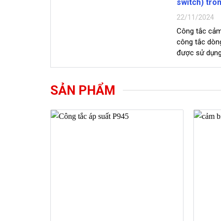
switch) tro
22/11/2024
Công tắc cảm
công tắc dòng
được sử dụng 
PCCC. Khi thi
sprinkler, tại
một một công
SẢN PHẨM
năng công tắc