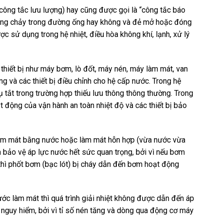
công tắc lưu lượng) hay cũng được gọi là “
công tắc báo
òng chảy trong đường ống hay không và đẻ mở hoặc đóng
 sử dụng trong hệ nhiệt, điều hòa không khí, lạnh, xử lý
thiết bị như máy bơm, lò đốt, máy nén, máy làm mát, van
g và các thiết bị điều chỉnh cho hệ cấp nước. Trong hệ
 tắt trong trường hợp thiếu lưu thông thông thường. Trong
 động của vận hành an toàn nhiệt độ và các thiết bị bảo
 làm mát bằng nước hoặc làm mát hỗn hợp (vừa nước vừa
và bảo vệ áp lực nước hết sức quan trọng, bởi vì nếu bơm
thì phốt bơm (bạc lót) bị cháy dẫn đến bơm hoạt động
ớc làm mát thì quá trình giải nhiệt không được dẫn đến áp
g nguy hiểm, bởi vì tỉ số nén tăng và dòng qua động cơ máy