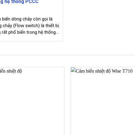
ng hệ thống PCCC
 biến dòng chảy còn gọi là
 chảy (Flow switch) là thiết bị
rất phổ biến trong hệ thống
ết kế hệ thống chữa cháy
 mỗi tầng người ta thường bố trí
 tắc dòng chảy. Vậy chức
...