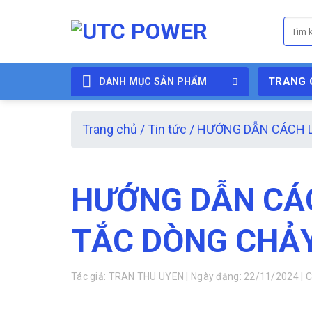
Skip
Tìm
to
kiếm:
content
TRANG 
DANH MỤC SẢN PHẨM
Trang chủ
/
Tin tức
/
HƯỚNG DẪN CÁCH 
HƯỚNG DẪN CÁ
TẮC DÒNG CHẢ
Tác giả: TRAN THU UYEN | Ngày đăng: 22/11/2024 | Cậ