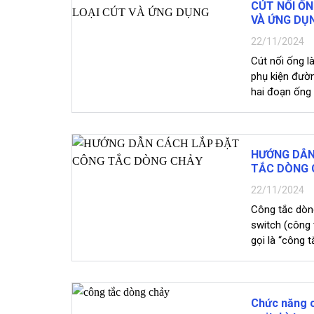
CÚT NỐI ỐN
VÀ ỨNG DỤ
22/11/2024
Cút nối ống là
phụ kiện đườ
hai đoạn ống 
đường ống ho
Với nhiều loại
nối ống phù h
HƯỚNG DẪN
TẮC DÒNG 
22/11/2024
Công tắc dòng
switch (công 
gọi là “công 
dụng để phát
đường ống ha
một công tắc
thường được s
Chức năng c