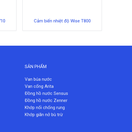
710
Cảm biến nhiệt độ Wise T800
Cảm b
SẢN PHẨM
Van búa nước
Van cổng Arita
Đồng hồ nước Sensus
Đồng hồ nước Zenner
Khớp nối chống rung
Khớp giãn nở bù trừ