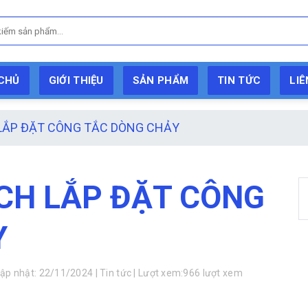
CHỦ
GIỚI THIỆU
SẢN PHẨM
TIN TỨC
LIÊ
LẮP ĐẶT CÔNG TẮC DÒNG CHẢY
CH LẮP ĐẶT CÔNG
Y
p nhật: 22/11/2024 | Tin tức | Lượt xem:966 lượt xem