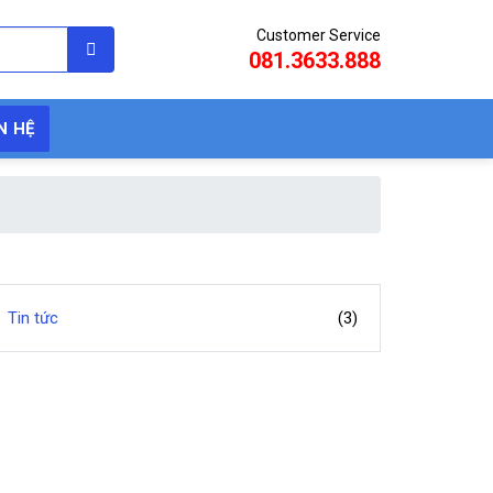
Customer Service
081.3633.888
N HỆ
Tin tức
(3)