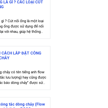
G LÀ GÌ ? CÁC LOẠI CÚT
NG
 gì ? Cút nối ống là một loại
ng ống được sử dụng để nối
lại với nhau, giúp hệ thống
ạt động hiệu quả và an toàn.
 và chất liệu khác nhau, cút
ợp với từng mục...
 CÁCH LẮP ĐẶT CÔNG
CHẢY
 chảy có tên tiếng anh flow
tắc lưu lượng) hay cũng được
tắc báo dòng chảy” được sử
 hiện xem có dòng chảy trong
y không và đẻ mở hoặc đóng
 điện. Công tắc dòng chảy
ử dụng...
ông tắc dòng chảy (Flow