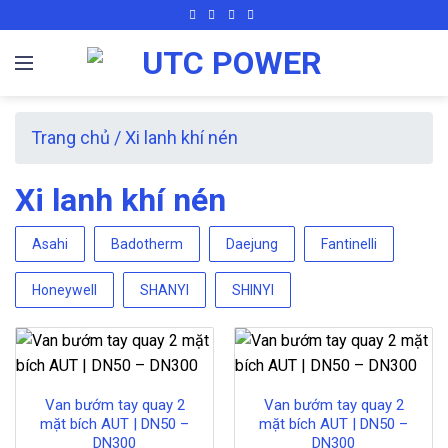
Skip
to
content
Trang chủ
/
Xi lanh khí nén
Xi lanh khí nén
Asahi
Badotherm
Daejung
Fantinelli
Honeywell
SHANYI
SHINYI
Van bướm tay quay 2
Van bướm tay quay 2
mặt bích AUT | DN50 –
mặt bích AUT | DN50 –
DN300
DN300