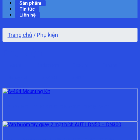
Sản phẩm
Tin tức
Liên hệ
Trang chủ
/
Phụ kiện
Phụ kiện
Asahi
Badotherm
Daejung
Fantinelli
Honeywell
SHANYI
SHINYI
A-464 MOUNTING KIT CHO MAGNEHELIC® GAGE