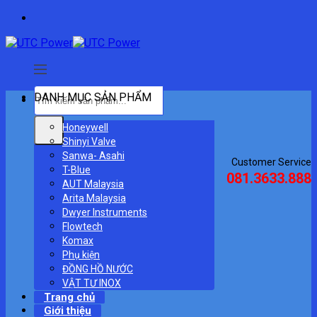
Skip
to
content
Tìm
DANH MỤC SẢN PHẨM
kiếm:
Honeywell
Shinyi Valve
Sanwa- Asahi
Customer Service
T-Blue
081.3633.888
AUT Malaysia
Arita Malaysia
Dwyer Instruments
Flowtech
Komax
Phụ kiện
ĐỒNG HỒ NƯỚC
VẬT TƯ INOX
Trang chủ
Giới thiệu