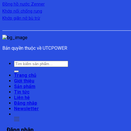
Đồng hồ nước Zenner
Khớp nối chống rung
Khớp giãn nở bù trừ
Bản quyền thuộc về UTCPOWER
Tìm
kiếm:
Trang chủ
Giới thiệu
Sản phẩm
Tin tức
Liên hệ
Đăng nhập
Newsletter
Đăng nhập