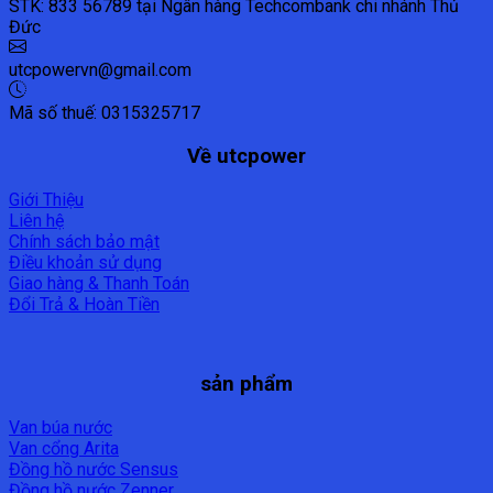
STK: 833 56789 tại Ngân hàng Techcombank chi nhánh Thủ
Đức
utcpowervn@gmail.com
Mã số thuế: 0315325717
Về utcpower
Giới Thiệu
Liên hệ
Chính sách bảo mật
Điều khoản sử dụng
Giao hàng & Thanh Toán
Đổi Trả & Hoàn Tiền
sản phẩm
Van búa nước
Van cổng Arita
Đồng hồ nước Sensus
Đồng hồ nước Zenner