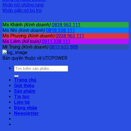
Khớp nối chống rung
Khớp giãn nở bù trừ
Ms Khánh
(Kinh doanh)
0838 963 111
Ms Nhi
(Kinh doanh)
0818 338 111
Ms Phương
(Kinh doanh)
0938 963 111
Ms Liêm
(Kế toán)
0911 338 111
Mr Trung
(Kinh doanh)
0813 633 888
Bản quyền thuộc về UTCPOWER
Tìm
kiếm:
Trang chủ
Giới thiệu
Sản phẩm
Tin tức
Liên hệ
Đăng nhập
Newsletter