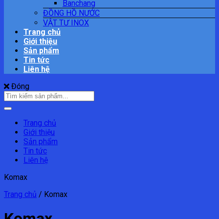
Banchang
ĐỒNG HỒ NƯỚC
VẬT TƯ INOX
Trang chủ
Giới thiệu
Sản phẩm
Tin tức
Liên hệ
Đóng
Tìm
kiếm:
Trang chủ
Giới thiệu
Sản phẩm
Tin tức
Liên hệ
Komax
Trang chủ
/
Komax
Komax