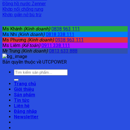
Đồng hồ nước Zenner
Khớp nối chống rung
Khớp giãn nở bù trừ
Ms Khánh
(Kinh doanh)
0838 963 111
Ms Nhi
(Kinh doanh)
0818 338 111
Ms Phương
(Kinh doanh)
0938 963 111
Ms Liêm
(Kế toán)
0911 338 111
Mr Trung
(Kinh doanh)
0813 633 888
Bản quyền thuộc về UTCPOWER
Tìm
kiếm:
Trang chủ
Giới thiệu
Sản phẩm
Tin tức
Liên hệ
Đăng nhập
Newsletter