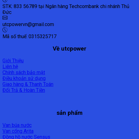
STK: 833 56789 tại Ngân hàng Techcombank chi nhánh Thủ
Đức
utcpowervn@gmail.com
Mã số thuế: 0315325717
Về utcpower
Giới Thiệu
Liên hệ
Chính sách bảo mật
Điều khoản sử dụng
Giao hàng & Thanh Toán
Đổi Trả & Hoàn Tiền
sản phẩm
Van búa nước
Van cổng Arita
Đồng hồ nước Sensus