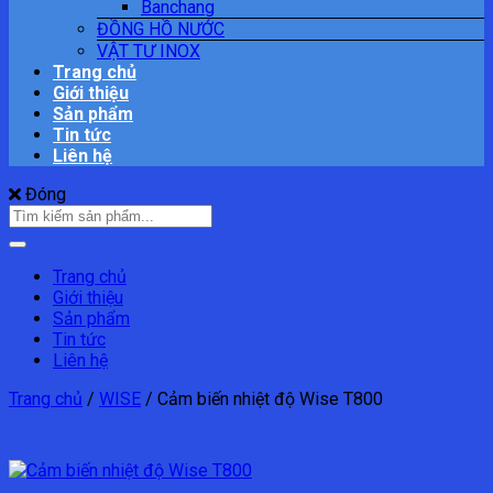
Banchang
ĐỒNG HỒ NƯỚC
VẬT TƯ INOX
Trang chủ
Giới thiệu
Sản phẩm
Tin tức
Liên hệ
Đóng
Tìm
kiếm:
Trang chủ
Giới thiệu
Sản phẩm
Tin tức
Liên hệ
Trang chủ
/
WISE
/
Cảm biến nhiệt độ Wise T800