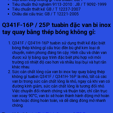
Tiêu chuẩn thử nghiệm 9113-2010 : JB / T 9092-1999
Tiêu chuẩn thiết kế: GB / T 12237-2007
Chiều dài cấu trúc: GB / T 12221-2005
Q341F-16P / 25P tuabin đặc van bi inox
tay quay bằng thép bóng không gỉ:
Q341F / Q341H-16P tuabin sử dụng thiết kế đặc biệt
bóng thép không gỉ cấu trúc đền bù ghế kim loại di
chuyển, niêm phong đáng tin cậy. Hình cầu và chân van
được xử lý bằng quy trình đặc biệt phù hợp với môi
trường có nhiệt độ cao hơn và nhiều loại bụi và hạt rắn
khác nhau.
Sức cản chất lỏng của van bi inox tay quay bằng thép
không gỉ tuabin Q341F / Q341H-16P là nhỏ, tất cả các
van bi trong sức cản chất lỏng là nhỏ, ngay cả khi van có
đường kính giảm, sức cản chất lỏng là tương đối nhỏ.
Việc chuyển đổi nhanh chóng và thuận tiện, chỉ cần trục
van xoay 90°C, van bi sẽ hoàn thành hành động mở hoàn
toàn hoặc đóng hoàn toàn, và dễ dàng đóng mở nhanh
chóng.