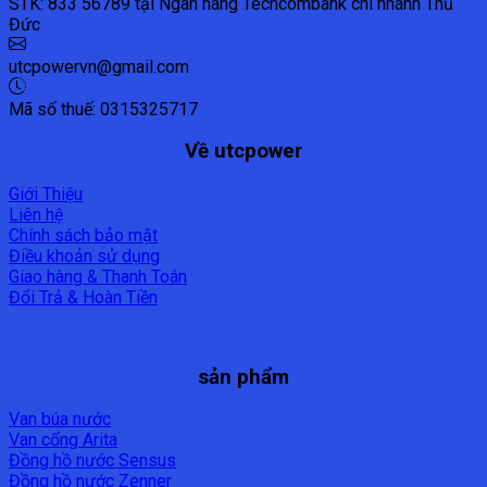
STK: 833 56789 tại Ngân hàng Techcombank chi nhánh Thủ
Đức
utcpowervn@gmail.com
Mã số thuế: 0315325717
Về utcpower
Giới Thiệu
Liên hệ
Chính sách bảo mật
Điều khoản sử dụng
Giao hàng & Thanh Toán
Đổi Trả & Hoàn Tiền
sản phẩm
Van búa nước
Van cổng Arita
Đồng hồ nước Sensus
Đồng hồ nước Zenner