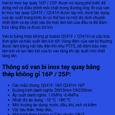
Van bi inox tay quay 16P / 25P được sử dụng phổ biến để
đóng mở và điều chỉnh môi chất trong đường ống. Bi của van
bi inox tay quay Q341F / Q341H được lắp nổi, dưới tác dụng
của áp suất trung bình, bi có thể tạo ra một độ dịch chuyển
nhất định và ép chặt vào bề mặt làm kín của đầu ra để đảm
bảo rằng đầu ra được bịt kín.
Van bi bằng thép không gỉ tuabin Q341F / Q341H có cấu trúc
đơn giản và hiệu suất làm kín tốt. Vòng đệm của van bi thường
được làm bằng vật liệu đàn hồi như PTFE, dễ đảm bảo việc
làm kín và lực làm kín của bi van tăng khi áp suất môi chất
tăng lên.
Thông số van bi inox tay quay bằng
thép không gỉ 16P / 25P:
Các mẫu chung: Q341F-16P, Q341H-16P
Đường kính danh nghĩa: DN15mm-DN250mm
Áp suất danh nghĩa: 1.0MPa -6.4MPa
Nhiệt độ áp dụng: -10 °C -180 °C
Môi trường áp dụng: nước, dầu, khí, axit và kiềm
Vật liệu thân: thép đúc,
Mặt bích thép không gỉ Tiêu chuẩn: GB/T