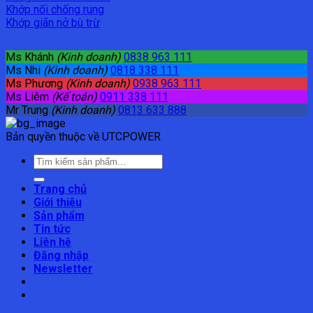
Khớp nối chống rung
Khớp giãn nở bù trừ
Ms Khánh
(Kinh doanh)
0838 963 111
Ms Nhi
(Kinh doanh)
0818 338 111
Ms Phương
(Kinh doanh)
0938 963 111
Ms Liêm
(Kế toán)
0911 338 111
Mr Trung
(Kinh doanh)
0813 633 888
Bản quyền thuộc về UTCPOWER
Tìm
kiếm:
Trang chủ
Giới thiệu
Sản phẩm
Tin tức
Liên hệ
Đăng nhập
Newsletter