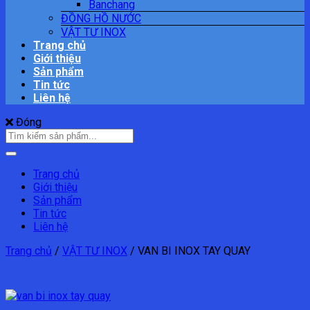
Banchang
ĐỒNG HỒ NƯỚC
VẬT TƯ INOX
Trang chủ
Giới thiệu
Sản phẩm
Tin tức
Liên hệ
Đóng
Tìm
kiếm:
Trang chủ
Giới thiệu
Sản phẩm
Tin tức
Liên hệ
Trang chủ
/
VẬT TƯ INOX
/
VAN BI INOX TAY QUAY