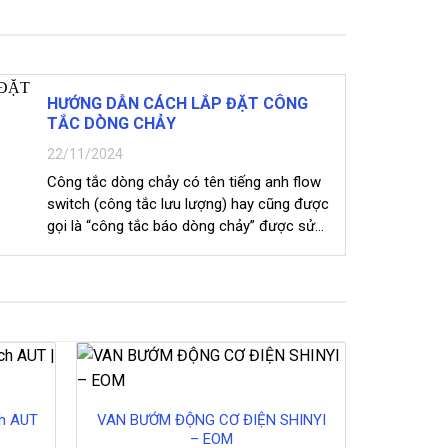
HƯỚNG DẪN CÁCH LẮP ĐẶT CÔNG
TẮC DÒNG CHẢY
22/11/2024
Công tắc dòng chảy có tên tiếng anh flow
switch (công tắc lưu lượng) hay cũng được
gọi là “công tắc báo dòng chảy” được sử...
ch AUT
VAN BƯỚM ĐỘNG CƠ ĐIỆN SHINYI
Van bướm
– EOM