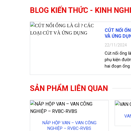
BLOG KIẾN THỨC - KINH NGH
CÚT NỐI ỐN
VÀ ỨNG DỤ
22/11/2024
Cút nối ống là
phụ kiện đườ
hai đoạn ống lạ
SẢN PHẨM LIÊN QUAN
VA
NẮP HỘP VAN – VAN CÔNG
NGHIỆP – RVBC-RVBS