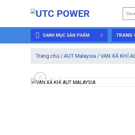
Skip
Tìm
to
kiếm:
content
TRANG 
DANH MỤC SẢN PHẨM
Trang chủ
/
AUT Malaysia
/
VAN XẢ KHÍ A