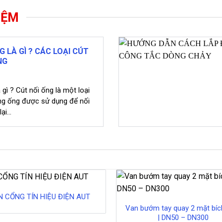
IỆM
G LÀ GÌ ? CÁC LOẠI CÚT
NG
 gì ? Cút nối ống là một loại
ng ống được sử dụng để nối
i...
N CỔNG TÍN HIỆU ĐIỆN AUT
Van bướm tay quay 2 mặt bí
| DN50 – DN300