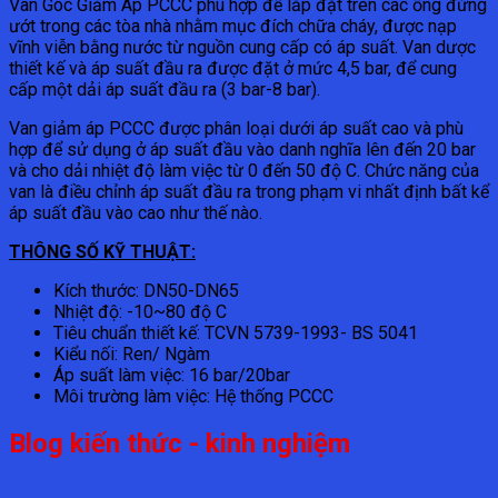
Van Góc Giảm Áp PCCC phù hợp để lắp đặt trên các ống đứng
ướt trong các tòa nhà nhằm mục đích chữa cháy, được nạp
vĩnh viễn bằng nước từ nguồn cung cấp có áp suất. Van dược
thiết kế và áp suất đầu ra được đặt ở mức 4,5 bar, để cung
cấp một dải áp suất đầu ra (3 bar-8 bar).
Van giảm áp PCCC được phân loại dưới áp suất cao và phù
hợp để sử dụng ở áp suất đầu vào danh nghĩa lên đến 20 bar
và cho dải nhiệt độ làm việc từ 0 đến 50 độ C. Chức năng của
van là điều chỉnh áp suất đầu ra trong phạm vi nhất định bất kể
áp suất đầu vào cao như thế nào.
THÔNG SỐ KỸ THUẬT:
Kích thước: DN50-DN65
Nhiệt độ: -10~80 độ C
Tiêu chuẩn thiết kế: TCVN 5739-1993- BS 5041
Kiểu nối: Ren/ Ngàm
Áp suất làm việc: 16 bar/20bar
Môi trường làm việc: Hệ thống PCCC
Blog kiến thức - kinh nghiệm