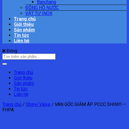
Banchang
ĐỒNG HỒ NƯỚC
VẬT TƯ INOX
Trang chủ
Giới thiệu
Sản phẩm
Tin tức
Liên hệ
Đóng
Tìm
kiếm:
Trang chủ
Giới thiệu
Sản phẩm
Tin tức
Liên hệ
Trang chủ
/
Shinyi Valve
/
VAN GÓC GIẢM ÁP PCCC SHINYI –
FHPA