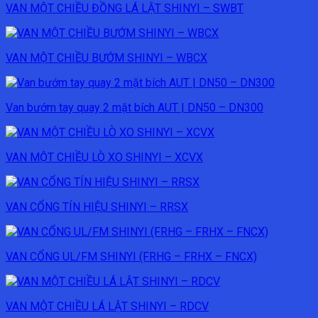
VAN MỘT CHIỀU ĐỒNG LÁ LẬT SHINYI – SWBT
VAN MỘT CHIỀU BƯỚM SHINYI – WBCX
Van bướm tay quay 2 mặt bích AUT | DN50 – DN300
VAN MỘT CHIỀU LÒ XO SHINYI – XCVX
VAN CỔNG TÍN HIỆU SHINYI – RRSX
VAN CỔNG UL/FM SHINYI (FRHG – FRHX – FNCX)
VAN MỘT CHIỀU LÁ LẬT SHINYI – RDCV