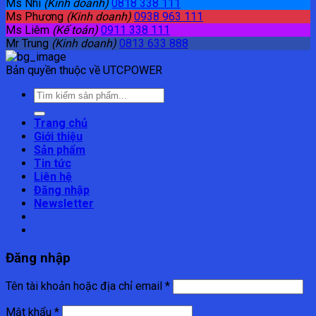
Ms Nhi
(Kinh doanh)
0818 338 111
Ms Phương
(Kinh doanh)
0938 963 111
Ms Liêm
(Kế toán)
0911 338 111
Mr Trung
(Kinh doanh)
0813 633 888
Bản quyền thuộc về UTCPOWER
Tìm
kiếm:
Trang chủ
Giới thiệu
Sản phẩm
Tin tức
Liên hệ
Đăng nhập
Newsletter
Đăng nhập
Tên tài khoản hoặc địa chỉ email
*
Mật khẩu
*