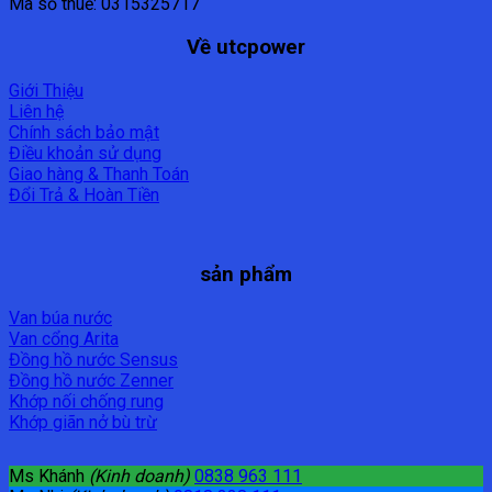
Mã số thuế: 0315325717
Về utcpower
Giới Thiệu
Liên hệ
Chính sách bảo mật
Điều khoản sử dụng
Giao hàng & Thanh Toán
Đổi Trả & Hoàn Tiền
sản phẩm
Van búa nước
Van cổng Arita
Đồng hồ nước Sensus
Đồng hồ nước Zenner
Khớp nối chống rung
Khớp giãn nở bù trừ
Ms Khánh
(Kinh doanh)
0838 963 111