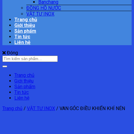
Banchang
ĐỒNG HỒ NƯỚC
VẬT TƯ INOX
Trang chủ
Giới thiệu
Sản phẩm
Tin tức
Liên hệ
Đóng
Tìm
kiếm:
Trang chủ
Giới thiệu
Sản phẩm
Tin tức
Liên hệ
Trang chủ
/
VẬT TƯ INOX
/
VAN GÓC ĐIỀU KHIỂN KHÍ NÉN