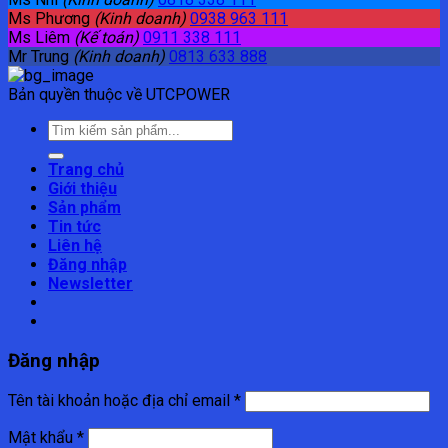
Ms Phương
(Kinh doanh)
0938 963 111
Ms Liêm
(Kế toán)
0911 338 111
Mr Trung
(Kinh doanh)
0813 633 888
Bản quyền thuộc về UTCPOWER
Tìm
kiếm:
Trang chủ
Giới thiệu
Sản phẩm
Tin tức
Liên hệ
Đăng nhập
Newsletter
Đăng nhập
Tên tài khoản hoặc địa chỉ email
*
Mật khẩu
*