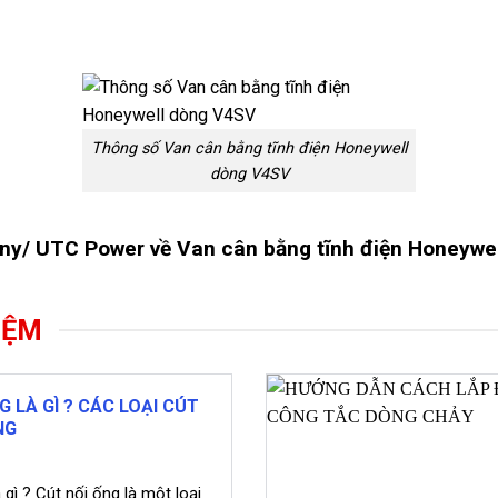
Thông số Van cân bằng tĩnh điện Honeywell
dòng V4SV
ny
/
UTC Power
về Van cân bằng tĩnh điện Honeywe
IỆM
G LÀ GÌ ? CÁC LOẠI CÚT
NG
 gì ? Cút nối ống là một loại