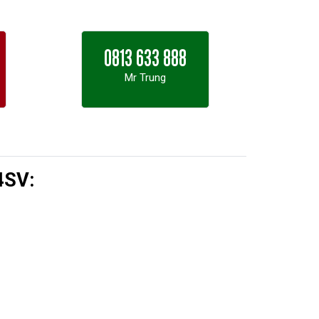
0813 633 888
Mr Trung
4SV: