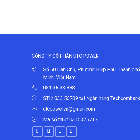
CÔNG TY CỔ PHẦN UTC POWER
Số 50 Dân Chủ, Phường Hiệp Phú, Thành phố
Minh, Việt Nam.
081 36 33 888
STK: 833 56789 tại Ngân hàng Techcombank
utcpowervn@gmail.com
Mã số thuế: 0315325717