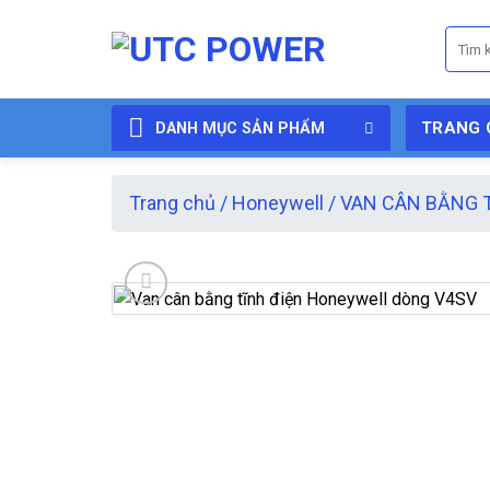
Skip
Tìm
to
kiếm:
content
TRANG 
DANH MỤC SẢN PHẨM
Trang chủ
/
Honeywell
/
VAN CÂN BẰNG 