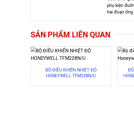
phụ kiện đườ
hai đoạn ống lạ
SẢN PHẨM LIÊN QUAN
BỘ ĐIỀU KHIỂN NHIỆT ĐỘ
BỘ
HONEYWELL TFM228N/U
HONE