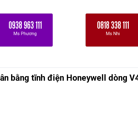
0938 963 111
0818 338 111
Ms Phương
Ms Nhi
cân bằng tĩnh điện Honeywell dòng V