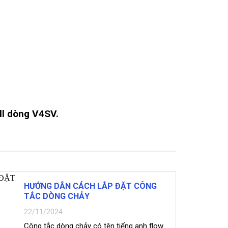
ll dòng V4SV.
HƯỚNG DẪN CÁCH LẮP ĐẶT CÔNG
TẮC DÒNG CHẢY
22/11/2024
Công tắc dòng chảy có tên tiếng anh flow