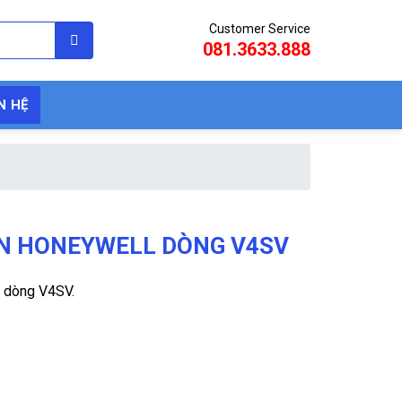
Customer Service
081.3633.888
N HỆ
ỆN HONEYWELL DÒNG V4SV
l dòng V4SV.