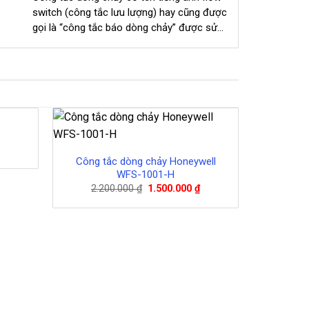
switch (công tắc lưu lượng) hay cũng được
gọi là “công tắc báo dòng chảy” được sử...
Công tắc dòng chảy Honeywell
WFS-1001-H
Giá
Giá
2.200.000
₫
1.500.000
₫
gốc
hiện
là:
tại
2.200.000 ₫.
là:
1.500.000 ₫.