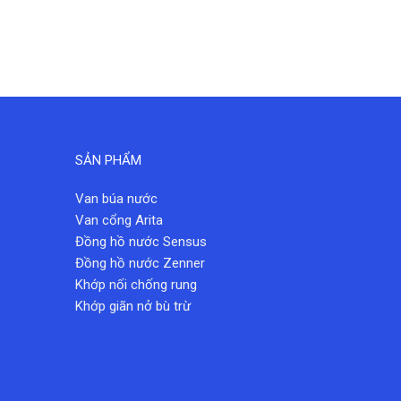
BỘ Đ
HON
SẢN PHẨM
Van búa nước
Van cổng Arita
Đồng hồ nước Sensus
Đồng hồ nước Zenner
Khớp nối chống rung
Khớp giãn nở bù trừ