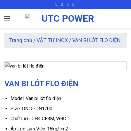
Skip
to
content
Trang chủ
/
VẬT TƯ INOX
/
VAN BI LÓT FLO ĐIỆN
VAN BI LÓT FLO ĐIỆN
Model: Van bi lót flo điện
Size: DN15-DN1200
Chất Liệu: CF8, CF8M, WBC
Áp Lực Làm Việc: 16kg/cm2