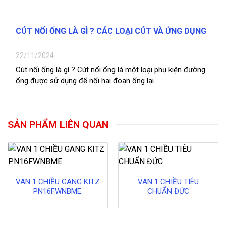
CÚT NỐI ỐNG LÀ GÌ ? CÁC LOẠI CÚT VÀ ỨNG DỤNG
22/11/2024
Cút nối ống là gì ? Cút nối ống là một loại phụ kiện đường
ống được sử dụng để nối hai đoạn ống lại...
SẢN PHẨM LIÊN QUAN
VAN 1 CHIỀU GANG KITZ
VAN 1 CHIỀU TIÊU
PN16FWNBME:
CHUẨN ĐỨC