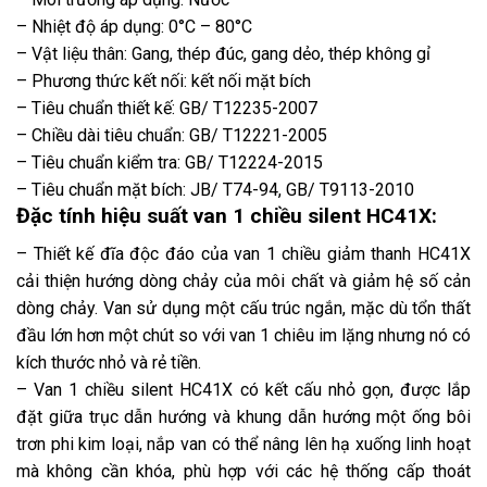
– Nhiệt độ áp dụng: 0°C – 80°C
– Vật liệu thân: Gang, thép đúc, gang dẻo, thép không gỉ
– Phương thức kết nối: kết nối mặt bích
– Tiêu chuẩn thiết kế: GB/ T12235-2007
– Chiều dài tiêu chuẩn: GB/ T12221-2005
– Tiêu chuẩn kiểm tra: GB/ T12224-2015
– Tiêu chuẩn mặt bích: JB/ T74-94, GB/ T9113-2010
Đặc tính hiệu suất van 1 chiều
silent HC41X
:
– Thiết kế đĩa độc đáo của van 1 chiều giảm thanh HC41X
cải thiện hướng dòng chảy của môi chất và giảm hệ số cản
dòng chảy. Van sử dụng một cấu trúc ngắn, mặc dù tổn thất
đầu lớn hơn một chút so với van 1 chiêu im lặng nhưng nó có
kích thước nhỏ và rẻ tiền.
– Van 1 chiều silent HC41X có kết cấu nhỏ gọn, được lắp
đặt giữa trục dẫn hướng và khung dẫn hướng một ống bôi
trơn phi kim loại, nắp van có thể nâng lên hạ xuống linh hoạt
mà không cần khóa, phù hợp với các hệ thống cấp thoát