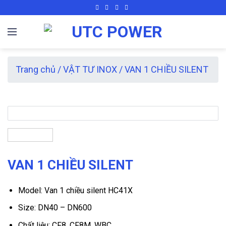
Skip
to
content
Trang chủ
/
VẬT TƯ INOX
/
VAN 1 CHIỀU SILENT
VAN 1 CHIỀU SILENT
Model: Van 1 chiều silent HC41X
Size: DN40 – DN600
Chất liệu: CF8, CF8M, WBC.