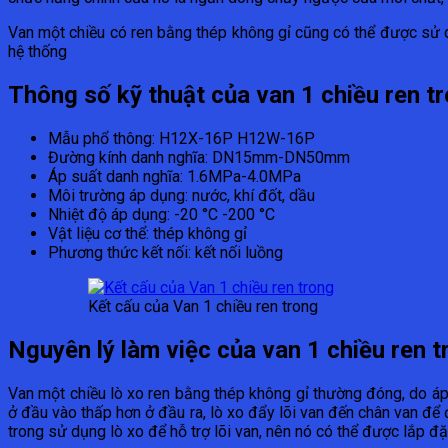
Van một chiều có ren bằng thép không gỉ cũng có thể được sử 
hệ thống
Thông số kỹ thuật của van 1 chiều ren
Mẫu phổ thông: H12X-16P H12W-16P
Đường kính danh nghĩa: DN15mm-DN50mm
Áp suất danh nghĩa: 1.6MPa-4.0MPa
Môi trường áp dụng: nước, khí đốt, dầu
Nhiệt độ áp dụng: -20 °C -200 °C
Vật liệu cơ thể: thép không gỉ
Phương thức kết nối: kết nối luồng
Kết cấu của Van 1 chiều ren trong
Nguyên lý làm việc của van 1 chiều ren
Van một chiều lò xo ren bằng thép không gỉ thường đóng, do á
ở đầu vào thấp hơn ở đầu ra, lò xo đẩy lõi van đến chân van để 
trong sử dụng lò xo để hỗ trợ lõi van, nên nó có thể được lắp đ