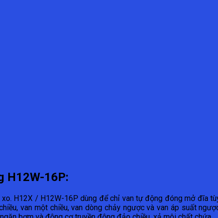
ong H12W-16P:
 lò xo. H12X / H12W-16P dùng để chỉ van tự động đóng mở đĩa tù
chiều, van một chiều, van dòng chảy ngược và van áp suất ngược
 ngăn bơm và động cơ truyền động đảo chiều, xả môi chất chứa.