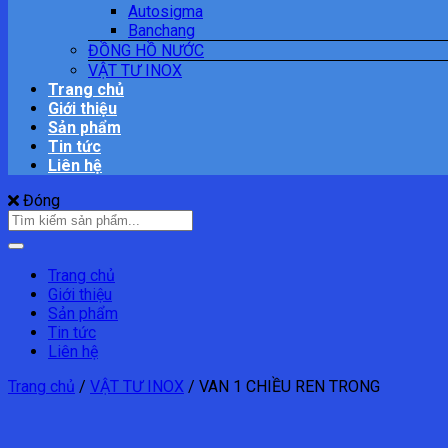
Autosigma
Banchang
ĐỒNG HỒ NƯỚC
VẬT TƯ INOX
Trang chủ
Giới thiệu
Sản phẩm
Tin tức
Liên hệ
Đóng
Tìm
kiếm:
Trang chủ
Giới thiệu
Sản phẩm
Tin tức
Liên hệ
Trang chủ
/
VẬT TƯ INOX
/
VAN 1 CHIỀU REN TRONG