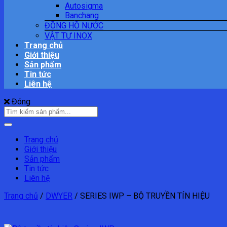
Autosigma
Banchang
ĐỒNG HỒ NƯỚC
VẬT TƯ INOX
Trang chủ
Giới thiệu
Sản phẩm
Tin tức
Liên hệ
Đóng
Tìm
kiếm:
Trang chủ
Giới thiệu
Sản phẩm
Tin tức
Liên hệ
Trang chủ
/
DWYER
/
SERIES IWP – BỘ TRUYỀN TÍN HIỆU