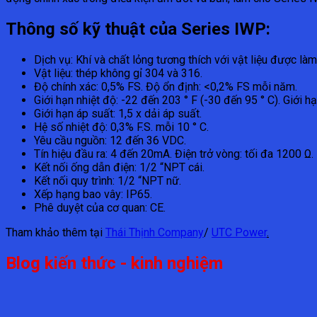
Thông số kỹ thuật của Series IWP:
Dịch vụ: Khí và chất lỏng tương thích với vật liệu được làm
Vật liệu: thép không gỉ 304 và 316.
Độ chính xác: 0,5% FS. Độ ổn định: <0,2% FS mỗi năm.
Giới hạn nhiệt độ: -22 đến 203 ° F (-30 đến 95 ° C). Giới hạ
Giới hạn áp suất: 1,5 x dải áp suất.
Hệ số nhiệt độ: 0,3% F.S. mỗi 10 ° C.
Yêu cầu nguồn: 12 đến 36 VDC.
Tín hiệu đầu ra: 4 đến 20mA. Điện trở vòng: tối đa 1200 Ω.
Kết nối ống dẫn điện: 1/2 “NPT cái.
Kết nối quy trình: 1/2 “NPT nữ.
Xếp hạng bao vây: IP65.
Phê duyệt của cơ quan: CE.
Tham khảo thêm tại
Thái Thịnh Company
/
UTC Power
.
Blog kiến thức - kinh nghiệm