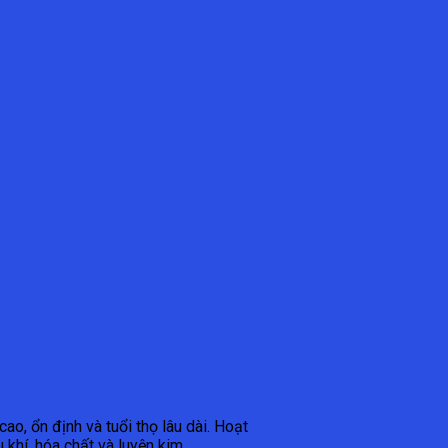
ao, ổn định và tuổi thọ lâu dài. Hoạt
khí, hóa chất và luyện kim.