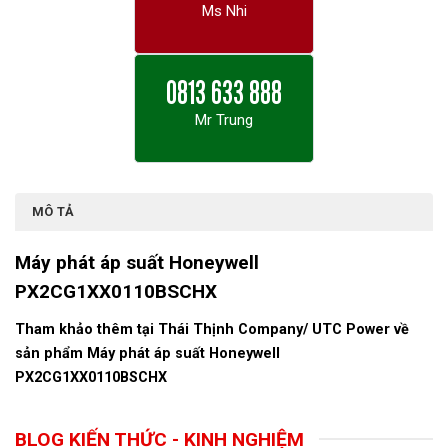
Ms Nhi
0813 633 888
Mr Trung
MÔ TẢ
Máy phát áp suất Honeywell
PX2CG1XX0110BSCHX
Tham khảo thêm tại
Thái Thịnh Company
/
UTC Power
về
sản phẩm Máy phát áp suất Honeywell
PX2CG1XX0110BSCHX
BLOG KIẾN THỨC - KINH NGHIỆM