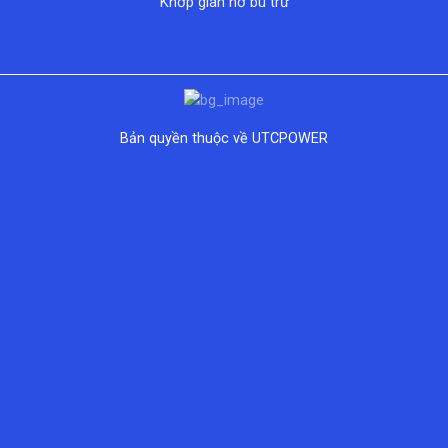
Khớp giãn nở bù trừ
Bản quyền thuộc về UTCPOWER