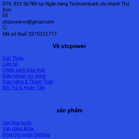
STK: 833 56789 tại Ngân hàng Techcombank chi nhánh Thủ
Đức
utcpowervn@gmail.com
Mã số thuế: 0315325717
Về utcpower
Giới Thiệu
Liên hệ
Chính sách bảo mật
Điều khoản sử dụng
Giao hàng & Thanh Toán
Đổi Trả & Hoàn Tiền
sản phẩm
Van búa nước
Van cổng Arita
Đồng hồ nước Sensus