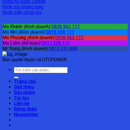
Đồng hồ nước Zenner
Khớp nối chống rung
Khớp giãn nở bù trừ
Ms Khánh
(Kinh doanh)
0838 963 111
Ms Nhi
(Kinh doanh)
0818 338 111
Ms Phương
(Kinh doanh)
0938 963 111
Ms Liêm
(Kế toán)
0911 338 111
Mr Trung
(Kinh doanh)
0813 633 888
Bản quyền thuộc về UTCPOWER
Tìm
kiếm:
Trang chủ
Giới thiệu
Sản phẩm
Tin tức
Liên hệ
Đăng nhập
Newsletter