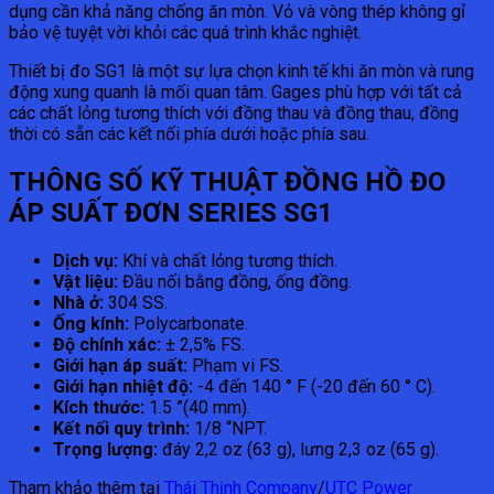
dụng cần khả năng chống ăn mòn. Vỏ và vòng thép không gỉ
bảo vệ tuyệt vời khỏi các quá trình khắc nghiệt.
Thiết bị đo SG1 là một sự lựa chọn kinh tế khi ăn mòn và rung
động xung quanh là mối quan tâm. Gages phù hợp với tất cả
các chất lỏng tương thích với đồng thau và đồng thau, đồng
thời có sẵn các kết nối phía dưới hoặc phía sau.
THÔNG SỐ KỸ THUẬT ĐỒNG HỒ ĐO
ÁP SUẤT ĐƠN SERIES SG1
Dịch vụ:
Khí và chất lỏng tương thích.
Vật liệu:
Đầu nối bằng đồng, ống đồng.
Nhà ở:
304 SS.
Ống kính:
Polycarbonate.
Độ chính xác:
± 2,5% FS.
Giới hạn áp suất:
Phạm vi FS.
Giới hạn nhiệt độ:
-4 đến 140 ° F (-20 đến 60 ° C).
Kích thước:
1.5 ”(40 mm).
Kết nối quy trình:
1/8 “NPT.
Trọng lượng:
đáy 2,2 oz (63 g), lưng 2,3 oz (65 g).
Tham khảo thêm tại
Thái Thịnh Company
/
UTC Power