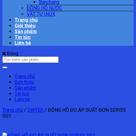
Banchang
ĐỒNG HỒ NƯỚC
VẬT TƯ INOX
Trang chủ
Giới thiệu
Sản phẩm
Tin tức
Liên hệ
Đóng
Tìm
kiếm:
Trang chủ
Giới thiệu
Sản phẩm
Tin tức
Liên hệ
Trang chủ
/
DWYER
/
ĐỒNG HỒ ĐO ÁP SUẤT ĐƠN SERIES
SG1